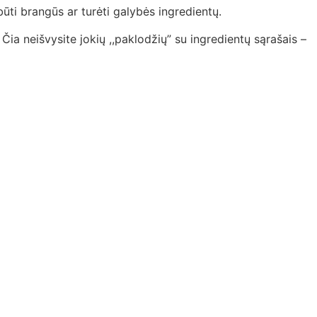
 būti brangūs ar turėti galybės ingredientų.
ia neišvysite jokių ,,paklodžių” su ingredientų sąrašais –