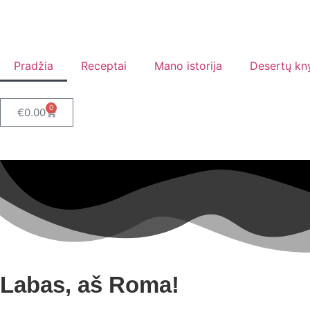
Pradžia
Receptai
Mano istorija
Desertų kn
0
€
0.00
Labas, aš Roma!