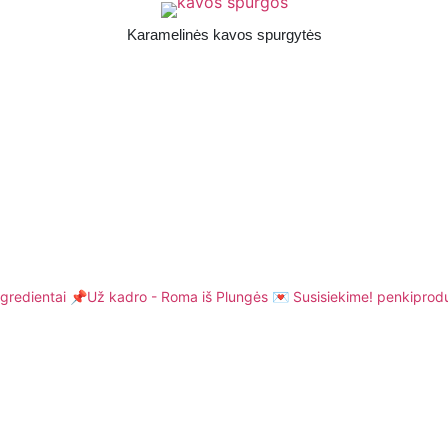
Karamelinės kavos spurgytės
gredientai
📌Už kadro - Roma iš Plungės
💌 Susisiekime! penkiprod