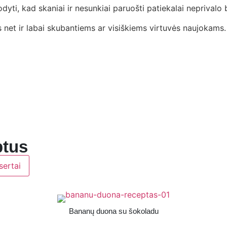
rodyti, kad skaniai ir nesunkiai paruošti patiekalai neprivalo
net ir labai skubantiems ar visiškiems virtuvės naujokams. Č
ptus
sertai
Bananų duona su šokoladu