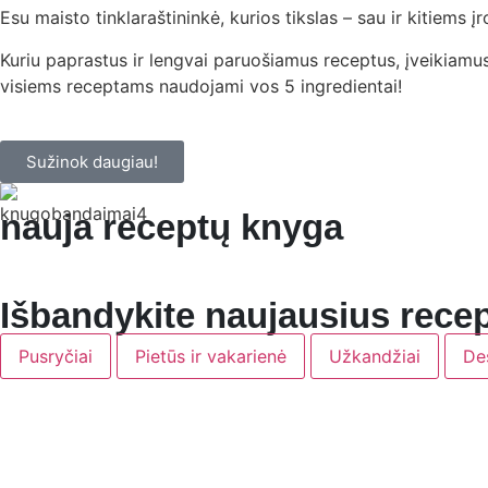
Esu maisto tinklaraštininkė, kurios tikslas – sau ir kitiems į
Kuriu paprastus ir lengvai paruošiamus receptus, įveikiamus 
visiems receptams naudojami vos 5 ingredientai!
Sužinok daugiau!
nauja receptų knyga
Išbandykite naujausius rece
Pusryčiai
Pietūs ir vakarienė
Užkandžiai
De