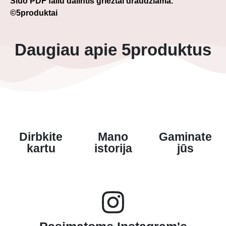
Šiuo PDF failu dalintis griežtai draudžiama.
©5produktai
Daugiau apie 5produktus
Dirbkite
Mano
Gaminate
kartu
istorija
jūs