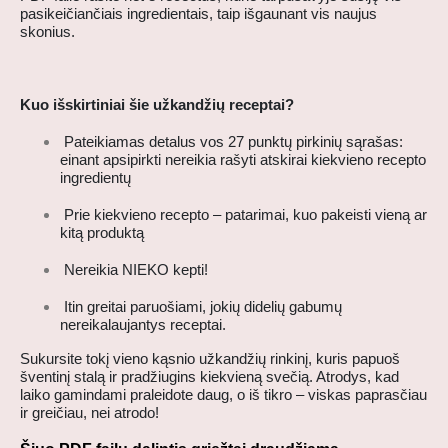
pasikeičiančiais ingredientais, taip išgaunant vis naujus
skonius.
Kuo išskirtiniai šie užkandžių receptai?
Pateikiamas detalus vos 27 punktų pirkinių sąrašas:
einant apsipirkti nereikia rašyti atskirai kiekvieno recepto
ingredientų
Prie kiekvieno recepto – patarimai, kuo pakeisti vieną ar
kitą produktą
Nereikia NIEKO kepti!
Itin greitai paruošiami, jokių didelių gabumų
nereikalaujantys receptai.
Sukursite tokį vieno kąsnio užkandžių rinkinį, kuris papuoš
šventinį stalą ir pradžiugins kiekvieną svečią. Atrodys, kad
laiko gamindami praleidote daug, o iš tikro – viskas paprasčiau
ir greičiau, nei atrodo!