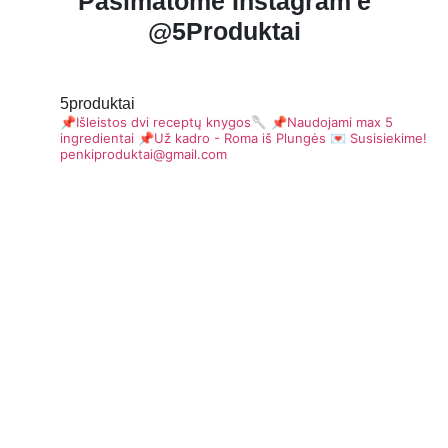
Pasimatome Instagram'e
@5Produktai
5produktai
📌Išleistos dvi receptų knygos🥄
📌Naudojami max 5
ingredientai
📌Už kadro - Roma iš Plungės
💌 Susisiekime!
penkiproduktai@gmail.com