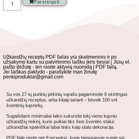
Parsisiųsti
Užkandžių receptų PDF failas yra skaitmeninis ir po
užsakymo kartu su patvirtinimo laišku įkris tiesiai į Jūsų el.
pašto dėžutę - ten rasite aktyvią nuorodą į PDF failą.
Jei laiškas paklydo - parašykite man žinutę
penkiproduktai@gmail.com
Su vos 27-ių punktų pirkinių sąrašu pagaminsite 8 skirtingus
užkandžių receptus, arba kitaip tariant – beveik 100 vnt
šventinių kąsnelių.
Sugaišdami minimaliai laiko sukursite tokį vieno kąsnio
užkandžių rinkinį, kuris puikiai tiks šios šventės stalui:
užkandžiai spalviškai labai tinks kaip stalo dekoracija.
PDF faile rasite net 8 receotus, kurie tarpusavyje susiję vis